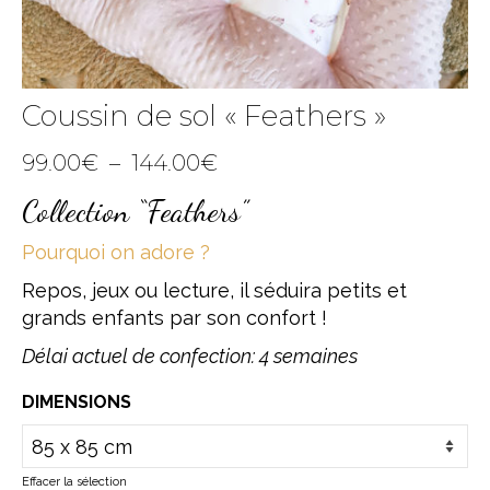
Coussin de sol « Feathers »
Plage
99.00
€
–
144.00
€
de
Collection “Feathers”
prix :
99.00€
Pourquoi on adore ?
à
Repos, jeux ou lecture, il séduira petits et
144.00€
grands enfants par son confort !
Délai actuel de confection: 4 semaines
DIMENSIONS
Effacer la sélection