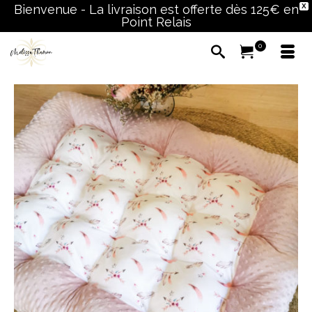
Bienvenue - La livraison est offerte dès 125€ en
X
Point Relais
0