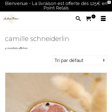
Bienvenue - La livraison est offerte dès 125€ en
X
Point Relais
0
camille schneiderlin
5 résultats affichés