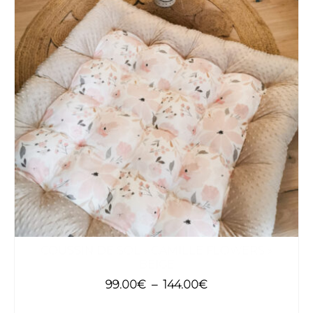
COUSSIN DE SOL « CAMILLE FLOWERS »
BEIGE
Plage
99.00
€
–
144.00
€
de
CHOIX DES OPTIONS