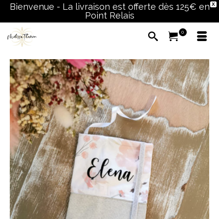
Bienvenue - La livraison est offerte dès 125€ en
X
Point Relais
0