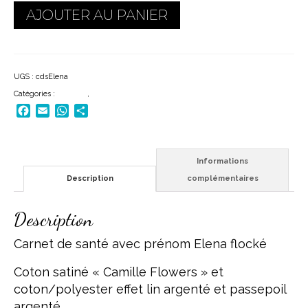
quantité
AJOUTER AU PANIER
de
Carnet
de
santé
UGS :
cdsElena
Elena
Catégories :
ENFANT
,
SORTIES DE BAIN
Facebook
Email
WhatsApp
Partager
Informations
Description
complémentaires
Description
Carnet de santé avec prénom Elena flocké
Coton satiné « Camille Flowers » et
coton/polyester effet lin argenté et passepoil
argenté