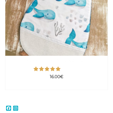
BAVOIR « POPPY LA BALEINE »
16.00
€
AJOUTER AU PANIER
Facebook
Instagram