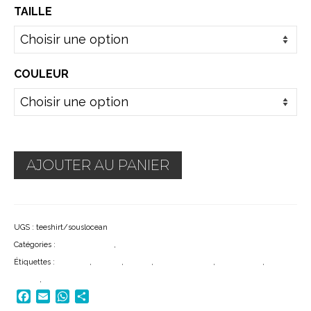
TAILLE
COULEUR
AJOUTER AU PANIER
UGS :
teeshirt/souslocean
Catégories :
SOUS L'OCEAN
,
SOUS L'OCÉAN
Étiquettes :
bretagne
,
couture
,
flocage
,
pépite bretonne
,
personnalise
,
sous
l'ocean
,
tee-shirt
Facebook
Email
WhatsApp
Partager