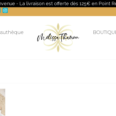
nvenue - La livraison est offerte dès 125€ en Point Re
Facebook
Instagram
ssuthèque
BOUTIQU