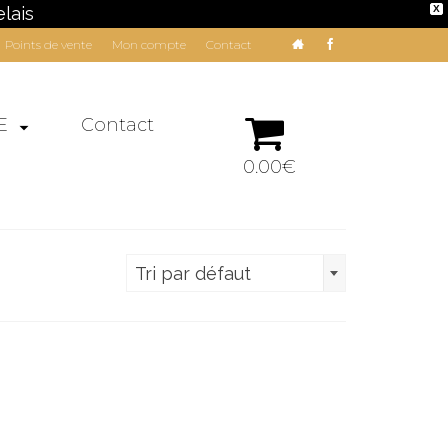
lais
X
Points de vente
Mon compte
Contact
E
Contact
0.00€
Tri par défaut