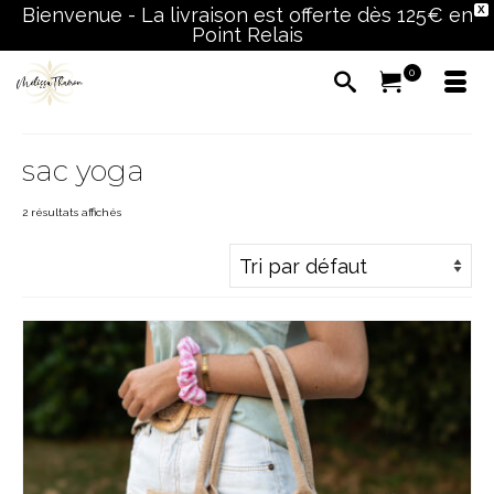
Bienvenue - La livraison est offerte dès 125€ en
X
Point Relais
0
sac yoga
2 résultats affichés