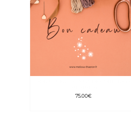
BON CADEAU : COURS DE COUTURE (À
IMPRIMER)
75.00
€
SELECT OPTIONS