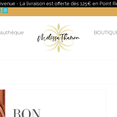
nvenue - La livraison est offerte dès 125€ en Point Re
Facebook
Instagram
ssuthèque
BOUTIQU