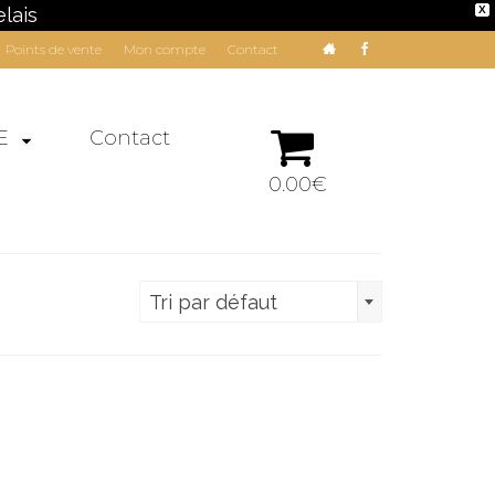
lais
X
Points de vente
Mon compte
Contact
E
Contact
0.00€
Tri par défaut