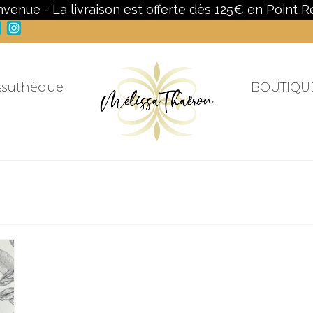
nvenue - La livraison est offerte dès 125€ en Point Re
Facebook
Instagram
ssuthèque
BOUTIQU