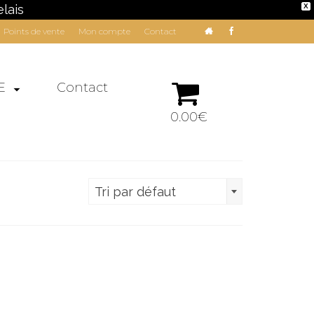
lais
X
Points de vente
Mon compte
Contact
E
Contact
0.00€
Tri par défaut