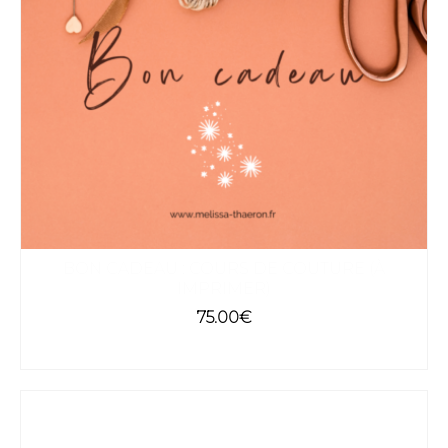
BON CADEAU : COURS DE COUTURE (À
IMPRIMER)
75.00
€
SELECT OPTIONS