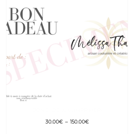
BON CADEAU (À IMPRIMER)
Plage
30.00
€
–
150.00
€
de
CHOIX DES OPTIONS