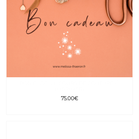
BON CADEAU : COURS DE COUTURE (À
IMPRIMER)
75.00
€
SELECT OPTIONS