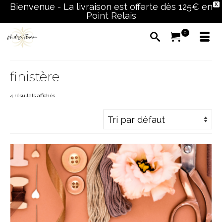
Bienvenue - La livraison est offerte dès 125€ en
X
Point Relais
0
finistère
4 résultats affichés