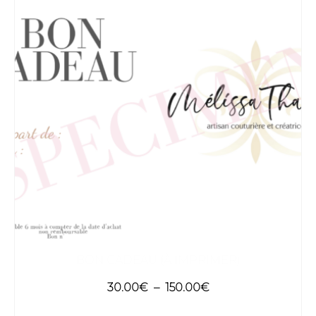
BON CADEAU (À IMPRIMER)
Plage
30.00
€
–
150.00
€
de
CHOIX DES OPTIONS