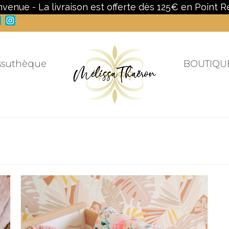
nvenue - La livraison est offerte dès 125€ en Point Re
Facebook
Instagram
ssuthèque
BOUTIQU