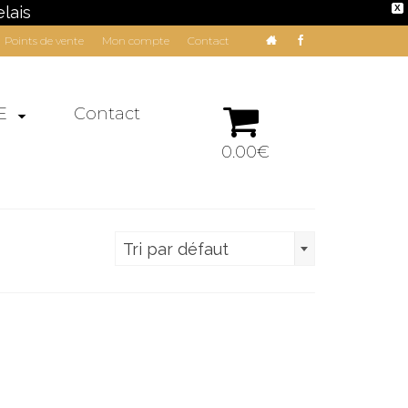
lais
X
Points de vente
Mon compte
Contact
E
Contact
0.00€
Tri par défaut