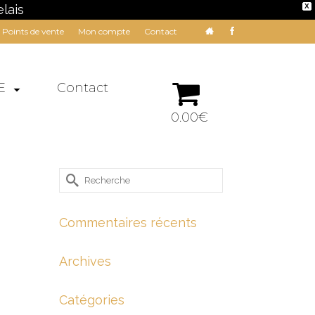
lais
X
Points de vente
Mon compte
Contact
E
Contact
0.00€
Rechercher :
Commentaires récents
Archives
Catégories