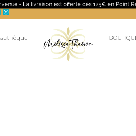
nvenue - La livraison est offerte dès 125€ en Point Re
Facebook
Instagram
ssuthèque
BOUTIQU